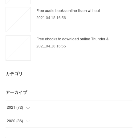
Free audio books online listen without
2021.04.18 16:56
Free ebooks to download online Thunder &
2021.04.18 16:55
カテゴリ
アーカイブ
2021
(
72
)
(
16
)
2020
(
86
)
(
18
)
(
9
)